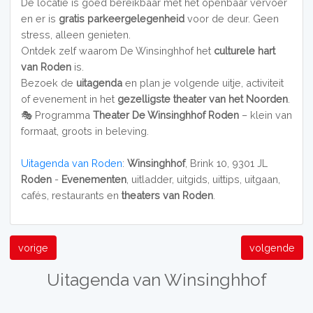
De locatie is goed bereikbaar met het openbaar vervoer
en er is
gratis parkeergelegenheid
voor de deur. Geen
stress, alleen genieten.
Ontdek zelf waarom De Winsinghhof het
culturele hart
van Roden
is.
Bezoek de
uitagenda
en plan je volgende uitje, activiteit
of evenement in het
gezelligste theater van het Noorden
.
🎭 Programma
Theater De Winsinghhof Roden
– klein van
formaat, groots in beleving.
Uitagenda van Roden
:
Winsinghhof
, Brink 10, 9301 JL
Roden
-
Evenementen
, uitladder, uitgids, uittips, uitgaan,
cafés, restaurants en
theaters van Roden
.
vorige
volgende
Uitagenda van Winsinghhof