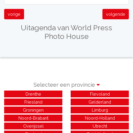
vorige
volgende
Uitagenda van World Press
Photo House
Selecteer een provincie
Drenthe
Flevoland
Friesland
Gelderland
Groningen
Limburg
Noord-Brabant
Noord-Holland
Overijssel
Utrecht