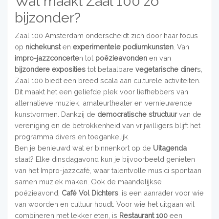
Wat maakt Zaal 100 zo
bijzonder?
Zaal 100 Amsterdam onderscheidt zich door haar focus
op
nichekunst
en
experimentele podiumkunsten
. Van
impro-jazzconcerte
n tot
poëzieavonden
en van
bijzondere exposities
tot betaalbare
vegetarische diner
s,
Zaal 100 biedt een breed scala aan culturele activiteiten.
Dit maakt het een geliefde plek voor liefhebbers van
alternatieve muziek, amateurtheater en vernieuwende
kunstvormen. Dankzij de
democratische structuur
van de
vereniging en de betrokkenheid van vrijwilligers blijft het
programma divers en toegankelijk.
Ben je benieuwd wat er binnenkort op de
Uitagenda
staat? Elke dinsdagavond kun je bijvoorbeeld genieten
van het Impro-jazzcafé, waar talentvolle musici spontaan
samen muziek maken. Ook de maandelijkse
poëzieavond,
Café Vol Dichters
, is een aanrader voor wie
van woorden en cultuur houdt. Voor wie het uitgaan wil
combineren met lekker eten, is
Restaurant 100
een