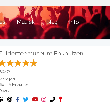
L
ies
Muziek
Blog
Info
Zuiderzeemuseum Enkhuizen
(5.0/7)
Wierdijk 18
1601 LA
Enkhuizen
Museum