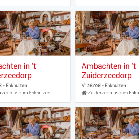
hten in ‘t
Ambachten in ‘t
erzeedorp
Zuiderzeedorp
8 -
Enkhuizen
Vr 28/08 -
Enkhuizen
rzeemuseum Enkhuizen
Zuiderzeemuseum Enkh