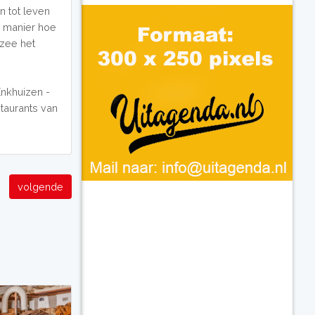
 tot leven
 manier hoe
rzee het
Enkhuizen -
staurants van
volgende