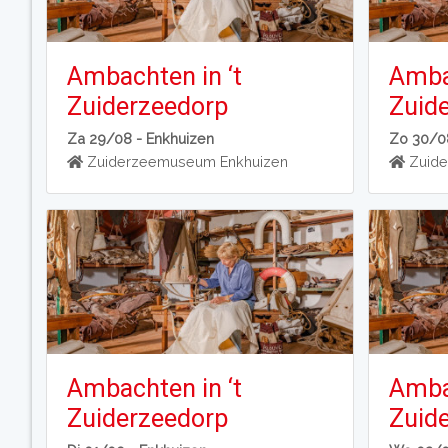
Ambachten in ‘t
Ambac
Zuiderzeedorp
Zuid
Za 29/08 -
Enkhuizen
Zo 30/0
Zuiderzeemuseum Enkhuizen
Zuide
Ambachten in ‘t
Ambac
Zuiderzeedorp
Zuid