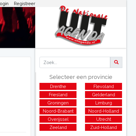
ogin
Registreer
Selecteer een provincie
Drenthe
Flevoland
Friesland
Gelderland
Groningen
Limburg
Noord-Brabant
Noord-Holland
Overijssel
Utrecht
Zeeland
Zuid-Holland