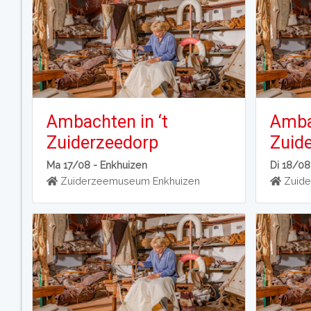
Ambachten in ‘t
Ambac
Zuiderzeedorp
Zuid
Ma 17/08 -
Enkhuizen
Di 18/08
Zuiderzeemuseum Enkhuizen
Zuide