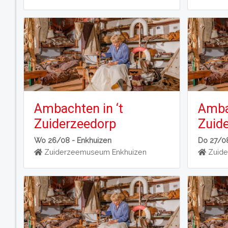
Ambachten in ‘t
Ambac
Zuiderzeedorp
Zuid
Wo 26/08 -
Enkhuizen
Do 27/0
Zuiderzeemuseum Enkhuizen
Zuide