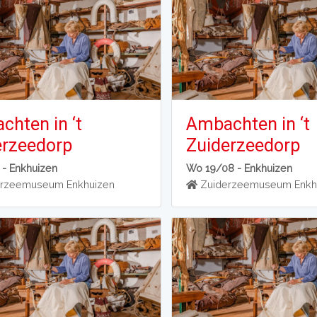
hten in ‘t
Ambachten in ‘t
erzeedorp
Zuiderzeedorp
 -
Enkhuizen
Wo 19/08 -
Enkhuizen
rzeemuseum Enkhuizen
Zuiderzeemuseum Enkh