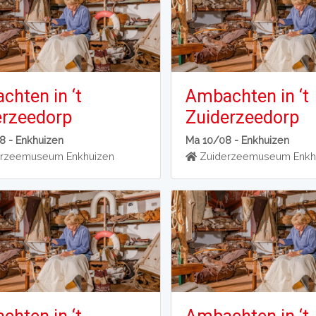
hten in ‘t
Ambachten in ‘t
erzeedorp
Zuiderzeedorp
8 -
Enkhuizen
Ma 10/08 -
Enkhuizen
rzeemuseum Enkhuizen
Zuiderzeemuseum Enkh