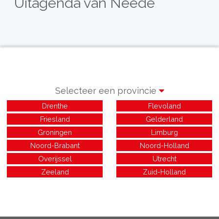
Uitagenda van Neede
Selecteer een provincie
Drenthe
Flevoland
Friesland
Gelderland
Groningen
Limburg
Noord-Brabant
Noord-Holland
Overijssel
Utrecht
Zeeland
Zuid-Holland