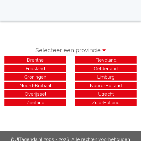
Selecteer een provincie
Drenthe
Flevoland
Friesland
Gelderland
Groningen
Limburg
Noord-Brabant
Noord-Holland
Overijssel
Utrecht
Zeeland
Zuid-Holland
©UITagenda.nl 2005 - 2026. Alle rechten voorbehouden.