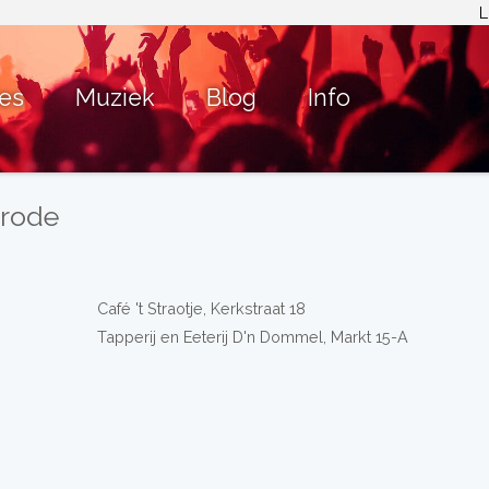
L
ies
Muziek
Blog
Info
nrode
Café 't Straotje, Kerkstraat 18
Tapperij en Eeterij D'n Dommel, Markt 15-A