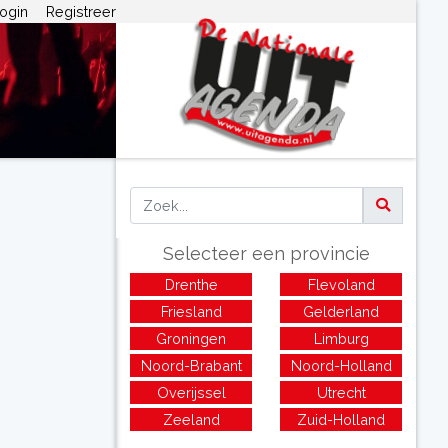
ogin
Registreer
Selecteer een provincie
Drenthe
Flevoland
Friesland
Gelderland
Groningen
Limburg
Noord-Brabant
Noord-Holland
Overijssel
Utrecht
Zeeland
Zuid-Holland