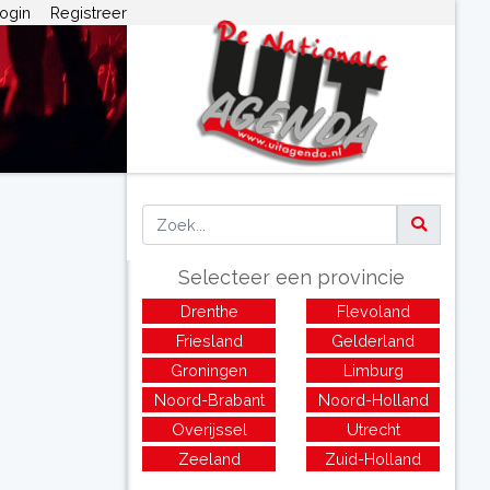
ogin
Registreer
Selecteer een provincie
Drenthe
Flevoland
Friesland
Gelderland
Groningen
Limburg
Noord-Brabant
Noord-Holland
Overijssel
Utrecht
Zeeland
Zuid-Holland