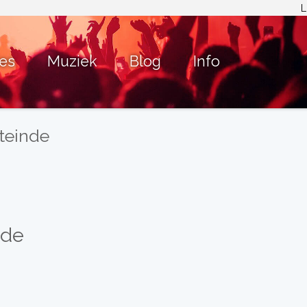
L
ies
Muziek
Blog
Info
teinde
nde