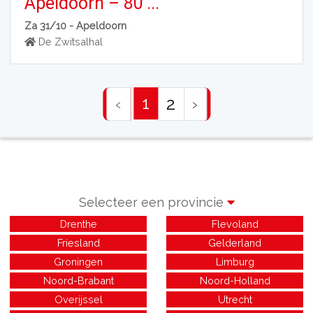
Apeldoorn – 80’...
Za 31/10 -
Apeldoorn
De Zwitsalhal
1
‹
2
›
Selecteer een provincie
Drenthe
Flevoland
Friesland
Gelderland
Groningen
Limburg
Noord-Brabant
Noord-Holland
Overijssel
Utrecht