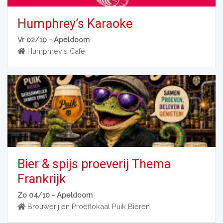
Humphrey’s Karaoke
Vr 02/10 -
Apeldoorn
Humphrey's Café
Bier & spijs proeverij Thema
Frankrijk
Zo 04/10 -
Apeldoorn
Brouwerij en Proeflokaal Puik Bieren