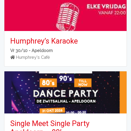
Humphrey’s Karaoke
Vr 30/10 -
Apeldoorn
Humphrey's Café
Single Meet Single Party