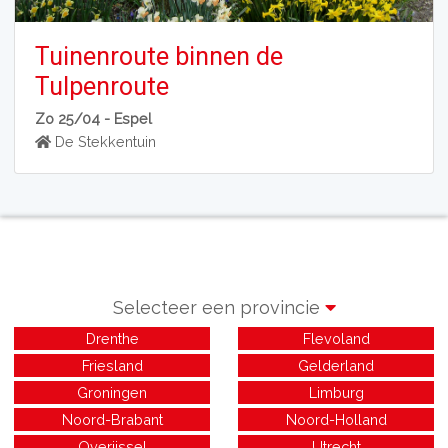
Tuinenroute binnen de
Tulpenroute
Zo 25/04 -
Espel
De Stekkentuin
Selecteer een provincie
Drenthe
Flevoland
Friesland
Gelderland
Groningen
Limburg
Noord-Brabant
Noord-Holland
Overijssel
Utrecht