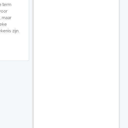
e term
voor
, maar
ieke
kenis zijn.