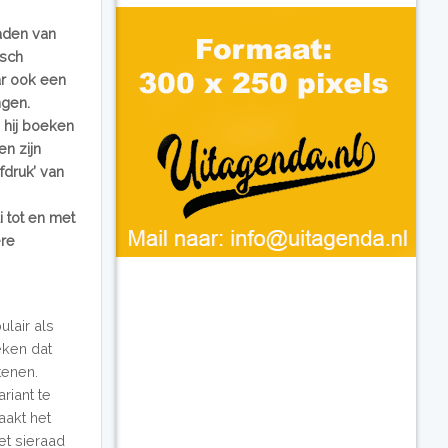
aden van
isch
ar ook een
ngen.
 hij boeken
n zijn
fdruk’ van
 tot en met
ere
lair als
eken dat
tenen.
riant te
aakt het
et sieraad