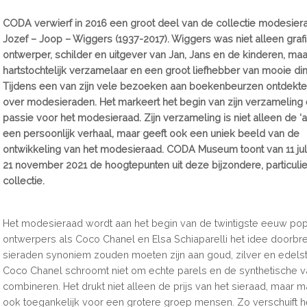
CODA verwierf in 2016 een groot deel van de collectie modesier
Jozef – Joop – Wiggers (1937-2017). Wiggers was niet alleen graf
ontwerper, schilder en uitgever van Jan, Jans en de kinderen, ma
hartstochtelijk verzamelaar en een groot liefhebber van mooie di
Tijdens een van zijn vele bezoeken aan boekenbeurzen ontdekte
over modesieraden. Het markeert het begin van zijn verzameling e
passie voor het modesieraad. Zijn verzameling is niet alleen de ‘a
een persoonlijk verhaal, maar geeft ook een uniek beeld van de
ontwikkeling van het modesieraad. CODA Museum toont van 11 juli
21 november 2021 de hoogtepunten uit deze bijzondere, particuli
collectie.
Het modesieraad wordt aan het begin van de twintigste eeuw popu
ontwerpers als Coco Chanel en Elsa Schiaparelli het idee doorbr
sieraden synoniem zouden moeten zijn aan goud, zilver en edels
Coco Chanel schroomt niet om echte parels en de synthetische va
combineren. Het drukt niet alleen de prijs van het sieraad, maar m
ook toegankelijk voor een grotere groep mensen. Zo verschuift h