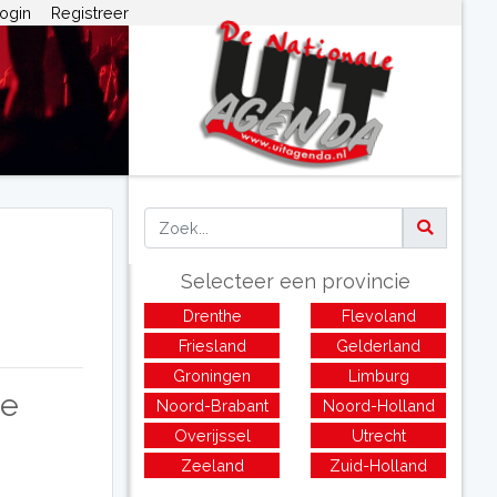
ogin
Registreer
Selecteer een provincie
Drenthe
Flevoland
Friesland
Gelderland
Groningen
Limburg
de
Noord-Brabant
Noord-Holland
Overijssel
Utrecht
Zeeland
Zuid-Holland