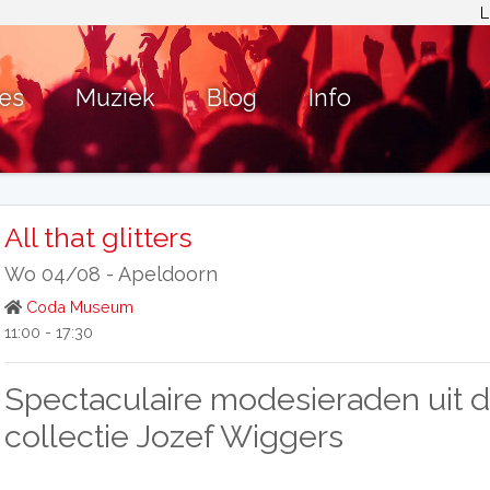
L
ies
Muziek
Blog
Info
All that glitters
Wo 04/08 -
Apeldoorn
Coda Museum
11:00 - 17:30
Spectaculaire modesieraden uit 
collectie Jozef Wiggers