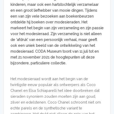
kinderen, maar ook een hartstochtelijk verzamelaar
en een groot liefhebber van mooie dingen. Tijdens
een van zijn vele bezoeken aan boekenbeurzen
ontdekte hij boeken over modesieraden. Het
markeert het begin van zijn verzameling en zijn passie
voor het modesieraad. Zijn verzameling is niet alleen
de ‘afdruk’ van een persoonlijk verhaal, maar geeft
ook een uniek beeld van de ontwikkeling van het
modesieraad. CODA Museum toont van 11 juli tot en
met 21 november 2021 de hoogtepunten uit deze
bijzondere, particuliere collectie.
Het modesieraad wordt aan het begin van de
twintigste eeuw populair als ontwerpers als Coco
Chanel en Elsa Schiaparelli het idee doorbreken dat
sieraden synoniem zouden moeten zijn aan goud,
zilver en edelstenen. Coco Chanel schroomt niet om
echte parels en de synthetische variant te
combineren. Het drukt niet alleen de prijs van het