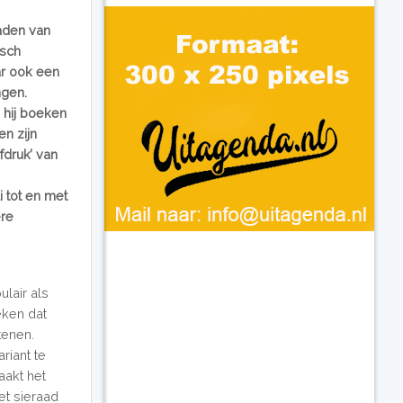
aden van
isch
ar ook een
ngen.
 hij boeken
n zijn
fdruk’ van
 tot en met
ere
lair als
eken dat
tenen.
riant te
aakt het
et sieraad