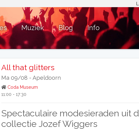
L
ies
Muziek
Blog
Info
All that glitters
Ma 09/08 -
Apeldoorn
Coda Museum
11:00 - 17:30
Spectaculaire modesieraden uit 
collectie Jozef Wiggers