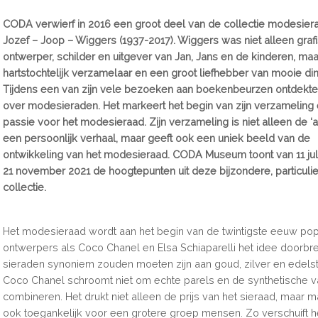
CODA verwierf in 2016 een groot deel van de collectie modesier
Jozef – Joop – Wiggers (1937-2017). Wiggers was niet alleen graf
ontwerper, schilder en uitgever van Jan, Jans en de kinderen, ma
hartstochtelijk verzamelaar en een groot liefhebber van mooie di
Tijdens een van zijn vele bezoeken aan boekenbeurzen ontdekte
over modesieraden. Het markeert het begin van zijn verzameling e
passie voor het modesieraad. Zijn verzameling is niet alleen de ‘a
een persoonlijk verhaal, maar geeft ook een uniek beeld van de
ontwikkeling van het modesieraad. CODA Museum toont van 11 juli
21 november 2021 de hoogtepunten uit deze bijzondere, particuli
collectie.
Het modesieraad wordt aan het begin van de twintigste eeuw popu
ontwerpers als Coco Chanel en Elsa Schiaparelli het idee doorbr
sieraden synoniem zouden moeten zijn aan goud, zilver en edels
Coco Chanel schroomt niet om echte parels en de synthetische va
combineren. Het drukt niet alleen de prijs van het sieraad, maar m
ook toegankelijk voor een grotere groep mensen. Zo verschuift h