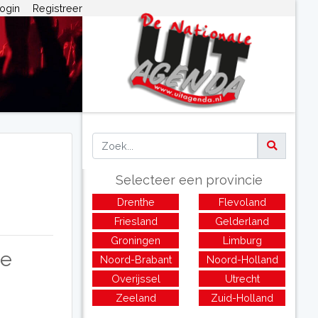
ogin
Registreer
Selecteer een provincie
Drenthe
Flevoland
Friesland
Gelderland
Groningen
Limburg
de
Noord-Brabant
Noord-Holland
Overijssel
Utrecht
Zeeland
Zuid-Holland