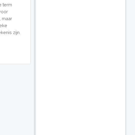
e term
voor
, maar
ieke
kenis zijn.