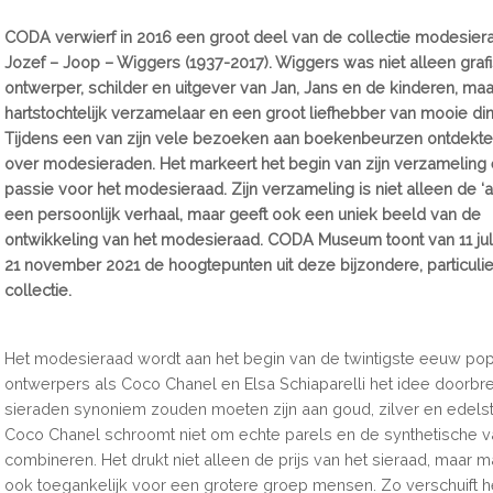
CODA verwierf in 2016 een groot deel van de collectie modesier
Jozef – Joop – Wiggers (1937-2017). Wiggers was niet alleen graf
ontwerper, schilder en uitgever van Jan, Jans en de kinderen, ma
hartstochtelijk verzamelaar en een groot liefhebber van mooie di
Tijdens een van zijn vele bezoeken aan boekenbeurzen ontdekte
over modesieraden. Het markeert het begin van zijn verzameling e
passie voor het modesieraad. Zijn verzameling is niet alleen de ‘a
een persoonlijk verhaal, maar geeft ook een uniek beeld van de
ontwikkeling van het modesieraad. CODA Museum toont van 11 juli
21 november 2021 de hoogtepunten uit deze bijzondere, particuli
collectie.
Het modesieraad wordt aan het begin van de twintigste eeuw popu
ontwerpers als Coco Chanel en Elsa Schiaparelli het idee doorbr
sieraden synoniem zouden moeten zijn aan goud, zilver en edels
Coco Chanel schroomt niet om echte parels en de synthetische va
combineren. Het drukt niet alleen de prijs van het sieraad, maar m
ook toegankelijk voor een grotere groep mensen. Zo verschuift h