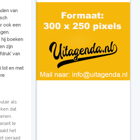
aden van
isch
ar ook een
ngen.
 hij boeken
n zijn
fdruk’ van
 tot en met
ere
lair als
eken dat
tenen.
riant te
aakt het
et sieraad