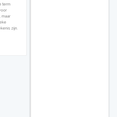
e term
voor
, maar
ieke
kenis zijn.