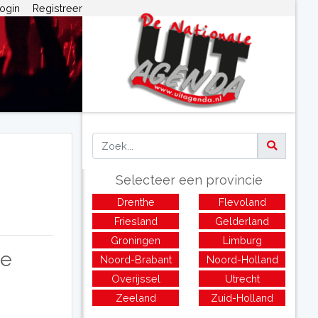
ogin
Registreer
Selecteer een provincie
Drenthe
Flevoland
Friesland
Gelderland
Groningen
Limburg
de
Noord-Brabant
Noord-Holland
Overijssel
Utrecht
Zeeland
Zuid-Holland