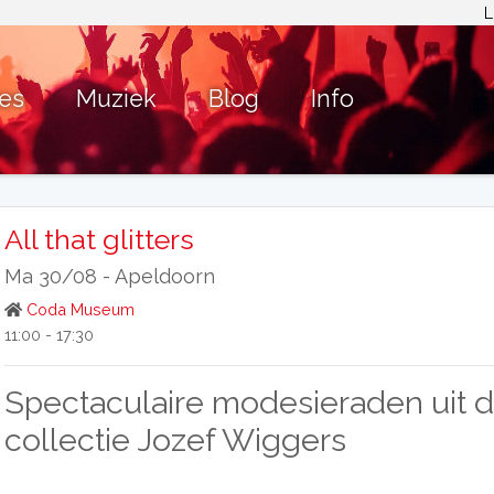
L
ies
Muziek
Blog
Info
All that glitters
Ma 30/08 -
Apeldoorn
Coda Museum
11:00 - 17:30
Spectaculaire modesieraden uit 
collectie Jozef Wiggers