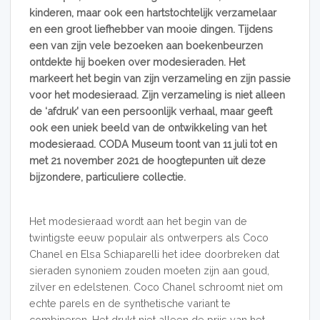
kinderen, maar ook een hartstochtelijk verzamelaar
en een groot liefhebber van mooie dingen. Tijdens
een van zijn vele bezoeken aan boekenbeurzen
ontdekte hij boeken over modesieraden. Het
markeert het begin van zijn verzameling en zijn passie
voor het modesieraad. Zijn verzameling is niet alleen
de ‘afdruk’ van een persoonlijk verhaal, maar geeft
ook een uniek beeld van de ontwikkeling van het
modesieraad. CODA Museum toont van 11 juli tot en
met 21 november 2021 de hoogtepunten uit deze
bijzondere, particuliere collectie.
Het modesieraad wordt aan het begin van de
twintigste eeuw populair als ontwerpers als Coco
Chanel en Elsa Schiaparelli het idee doorbreken dat
sieraden synoniem zouden moeten zijn aan goud,
zilver en edelstenen. Coco Chanel schroomt niet om
echte parels en de synthetische variant te
combineren. Het drukt niet alleen de prijs van het