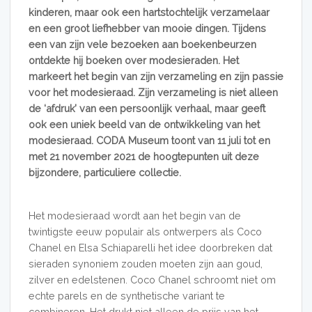
kinderen, maar ook een hartstochtelijk verzamelaar
en een groot liefhebber van mooie dingen. Tijdens
een van zijn vele bezoeken aan boekenbeurzen
ontdekte hij boeken over modesieraden. Het
markeert het begin van zijn verzameling en zijn passie
voor het modesieraad. Zijn verzameling is niet alleen
de ‘afdruk’ van een persoonlijk verhaal, maar geeft
ook een uniek beeld van de ontwikkeling van het
modesieraad. CODA Museum toont van 11 juli tot en
met 21 november 2021 de hoogtepunten uit deze
bijzondere, particuliere collectie.
Het modesieraad wordt aan het begin van de
twintigste eeuw populair als ontwerpers als Coco
Chanel en Elsa Schiaparelli het idee doorbreken dat
sieraden synoniem zouden moeten zijn aan goud,
zilver en edelstenen. Coco Chanel schroomt niet om
echte parels en de synthetische variant te
combineren. Het drukt niet alleen de prijs van het