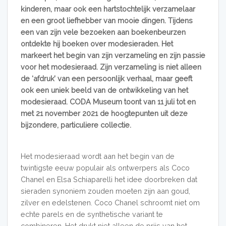
kinderen, maar ook een hartstochtelijk verzamelaar
en een groot liefhebber van mooie dingen. Tijdens
een van zijn vele bezoeken aan boekenbeurzen
ontdekte hij boeken over modesieraden. Het
markeert het begin van zijn verzameling en zijn passie
voor het modesieraad. Zijn verzameling is niet alleen
de ‘afdruk’ van een persoonlijk verhaal, maar geeft
ook een uniek beeld van de ontwikkeling van het
modesieraad. CODA Museum toont van 11 juli tot en
met 21 november 2021 de hoogtepunten uit deze
bijzondere, particuliere collectie.
Het modesieraad wordt aan het begin van de
twintigste eeuw populair als ontwerpers als Coco
Chanel en Elsa Schiaparelli het idee doorbreken dat
sieraden synoniem zouden moeten zijn aan goud,
zilver en edelstenen. Coco Chanel schroomt niet om
echte parels en de synthetische variant te
combineren. Het drukt niet alleen de prijs van het