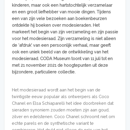
kinderen, maar ook een hartstochtelijk verzamelaar
en een groot liefhebber van mooie dingen. Tijdens
een van zijn vele bezoeken aan boekenbeurzen
ontdekte hij boeken over modesieraden. Het
markeert het begin van zijn verzameling en zijn passie
voor het modesieraad. Zijn verzameling is niet alleen
de ‘afdruk’ van een persoonlijk verhaal, maar geeft
ook een uniek beeld van de ontwikkeling van het
modesieraad. CODA Museum toont van 11 juli tot en
met 21 november 2021 de hoogtepunten uit deze
bijzondere, particuliere collectie.
Het modesieraad wordt aan het begin van de
twintigste eeuw populair als ontwerpers als Coco
Chanel en Elsa Schiaparelli het idee doorbreken dat
sieraden synoniem zouden moeten zijn aan goud,
zilver en edelstenen. Coco Chanel schroomt niet om
echte parels en de synthetische variant te
combineren. Het drukt niet alleen de prijs van het