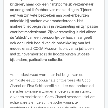
kinderen, maar ook een hartstochtelijk verzamelaar
en een groot liefhebber van mooie dingen. Tijdens
een van zijn vele bezoeken aan boekenbeurzen
ontdekte hij boeken over modesieraden. Het
markeert het begin van zijn verzameling en zijn passie
voor het modesieraad. Zijn verzameling is niet alleen
de ‘afdruk’ van een persoonlijk verhaal, maar geeft
ook een uniek beeld van de ontwikkeling van het
modesieraad. CODA Museum toont van 11 juli tot en
met 21 november 2021 de hoogtepunten uit deze
bijzondere, particuliere collectie.
Het modesieraad wordt aan het begin van de
twintigste eeuw populair als ontwerpers als Coco
Chanel en Elsa Schiaparelli het idee doorbreken dat
sieraden synoniem zouden moeten zijn aan goud,
zilver en edelstenen. Coco Chanel schroomt niet om
echte parels en de synthetische variant te
combineren. Het drukt niet alleen de prijs van het