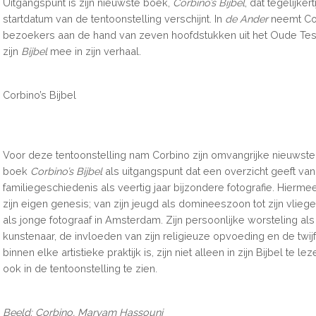
Uitgangspunt is zijn nieuwste boek,
Corbino’s Bijbel
, dat tegelijker
startdatum van de tentoonstelling verschijnt. In
de Ander
neemt Co
bezoekers aan de hand van zeven hoofdstukken uit het Oude Te
zijn
Bijbel
mee in zijn verhaal.
Corbino’s Bijbel
Voor deze tentoonstelling nam Corbino zijn omvangrijke nieuwste
boek
Corbino’s Bijbel
als uitgangspunt dat een overzicht geeft van
familiegeschiedenis als veertig jaar bijzondere fotografie. Hiermee
zijn eigen genesis; van zijn jeugd als domineeszoon tot zijn vliege
als jonge fotograaf in Amsterdam. Zijn persoonlijke worsteling a
kunstenaar, de invloeden van zijn religieuze opvoeding en de twijf
binnen elke artistieke praktijk is, zijn niet alleen in zijn Bijbel te le
ook in de tentoonstelling te zien.
Beeld: Corbino, Maryam Hassouni