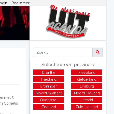
ogin
Registreer
Selecteer een provincie
Drenthe
Flevoland
Friesland
Gelderland
Groningen
Limburg
Noord-Brabant
Noord-Holland
en met 5
Overijssel
Utrecht
m Cornelis
Zeeland
Zuid-Holland