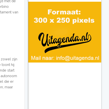
tijd met de
rbino
stament van
 zowel zijn
 toont hij
nde start
ls autonoom
el die er
zen, maar