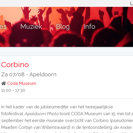
L
ies
Muziek
Blog
Info
Corbino
Za 07/08 -
Apeldoorn
Coda Museum
11:00 - 17:30
In het kader van de jubileumeditie van het tweejaarlijkse
fotofestival
Apeldoorn Photo
toont CODA Museum van 15 mei tot 
september het eerste museale overzicht van Corbino (pseudonie
Maarten Corbijn van Willenswaard) in de tentoonstelling
de Ander
.