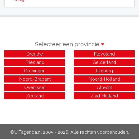
Selecteer een provincie
Drenthe
Flevoland
Friesland
Gelderland
Groningen
Limburg
Noord-Brabant
Noord-Holland
Overijssel
Utrecht
Zeeland
Zuid-Holland
©UITagenda.nl 2005 - 2026. Alle rechten voorbehouden.