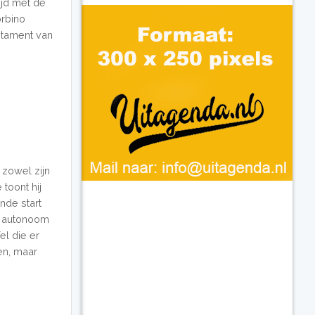
tijd met de
rbino
stament van
 zowel zijn
 toont hij
nde start
ls autonoom
el die er
zen, maar