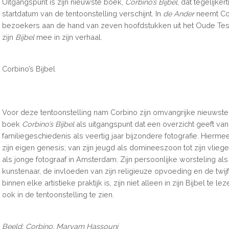
Uitgangspunt is zijn nieuwste boek,
Corbino’s Bijbel
, dat tegelijker
startdatum van de tentoonstelling verschijnt. In
de Ander
neemt Co
bezoekers aan de hand van zeven hoofdstukken uit het Oude Te
zijn
Bijbel
mee in zijn verhaal.
Corbino’s Bijbel
Voor deze tentoonstelling nam Corbino zijn omvangrijke nieuwste
boek
Corbino’s Bijbel
als uitgangspunt dat een overzicht geeft van
familiegeschiedenis als veertig jaar bijzondere fotografie. Hiermee
zijn eigen genesis; van zijn jeugd als domineeszoon tot zijn vliege
als jonge fotograaf in Amsterdam. Zijn persoonlijke worsteling a
kunstenaar, de invloeden van zijn religieuze opvoeding en de twijf
binnen elke artistieke praktijk is, zijn niet alleen in zijn Bijbel te le
ook in de tentoonstelling te zien.
Beeld: Corbino, Maryam Hassouni