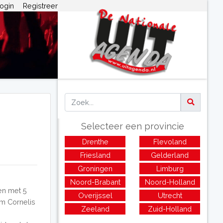
ogin
Registreer
Selecteer een provincie
Drenthe
Flevoland
Friesland
Gelderland
Groningen
Limburg
Noord-Brabant
Noord-Holland
en met 5
Overijssel
Utrecht
m Cornelis
Zeeland
Zuid-Holland