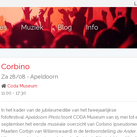
L
ies
Muziek
Blog
Info
Corbino
Za 28/08 -
Apeldoorn
Coda Museum
11:00 - 17:30
In het kader van de jubileumeditie van het tweejaarlijkse
fotofestival
Apeldoorn Photo
toont CODA Museum van 15 mei tot 
september het eerste museale overzicht van Corbino (pseudonie
Maarten Corbijn van Willenswaard) in de tentoonstelling
de Ander
.