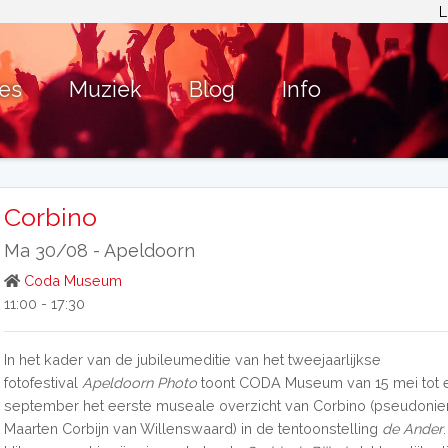
L
ies
Muziek
Blog
Info
Corbino
Ma 30/08 -
Apeldoorn
Coda Museum
11:00 - 17:30
In het kader van de jubileumeditie van het tweejaarlijkse
fotofestival
Apeldoorn Photo
toont CODA Museum van 15 mei tot 
september het eerste museale overzicht van Corbino (pseudonie
Maarten Corbijn van Willenswaard) in de tentoonstelling
de Ander
.