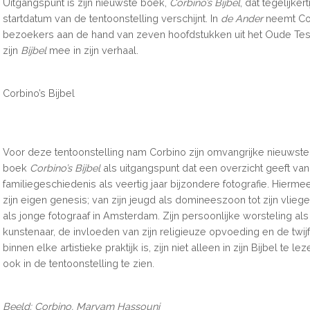
Uitgangspunt is zijn nieuwste boek,
Corbino’s Bijbel
, dat tegelijker
startdatum van de tentoonstelling verschijnt. In
de Ander
neemt Co
bezoekers aan de hand van zeven hoofdstukken uit het Oude Te
zijn
Bijbel
mee in zijn verhaal.
Corbino’s Bijbel
Voor deze tentoonstelling nam Corbino zijn omvangrijke nieuwste
boek
Corbino’s Bijbel
als uitgangspunt dat een overzicht geeft van
familiegeschiedenis als veertig jaar bijzondere fotografie. Hiermee
zijn eigen genesis; van zijn jeugd als domineeszoon tot zijn vliege
als jonge fotograaf in Amsterdam. Zijn persoonlijke worsteling a
kunstenaar, de invloeden van zijn religieuze opvoeding en de twijf
binnen elke artistieke praktijk is, zijn niet alleen in zijn Bijbel te le
ook in de tentoonstelling te zien.
Beeld: Corbino, Maryam Hassouni