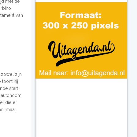
tijd met de
rbino
stament van
 zowel zijn
 toont hij
nde start
ls autonoom
el die er
zen, maar