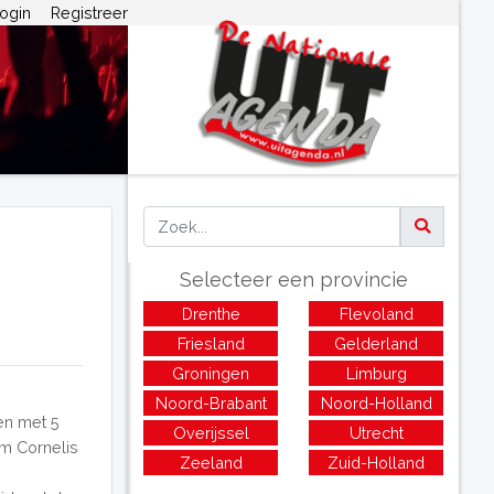
ogin
Registreer
Selecteer een provincie
Drenthe
Flevoland
Friesland
Gelderland
Groningen
Limburg
Noord-Brabant
Noord-Holland
en met 5
Overijssel
Utrecht
m Cornelis
Zeeland
Zuid-Holland