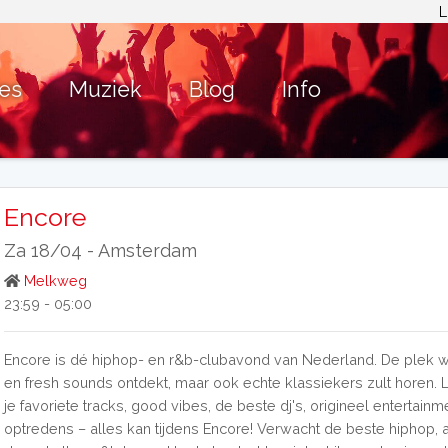
L
ies
Muziek
Blog
Info
Encore
Za 18/04 -
Amsterdam
Melkweg
23:59 - 05:00
Encore is dé hiphop- en r&b-clubavond van Nederland. De plek 
en fresh sounds ontdekt, maar ook echte klassiekers zult horen.
je favoriete tracks, good vibes, de beste dj's, origineel entertainm
optredens – alles kan tijdens Encore! Verwacht de beste hiphop, a