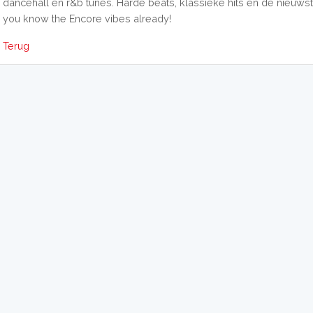
dancehall en r&b tunes. Harde beats, klassieke hits en de nieuwst
you know the Encore vibes already!
Terug