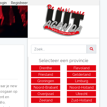
ogin
Registreer
Selecteer een provincie
Drenthe
Flevoland
Friesland
Gelderland
Groningen
Limburg
waar je new
Noord-Brabant
Noord-Holland
 Losgaan op
Overijssel
Utrecht
ent en
Zeeland
Zuid-Holland
fro,