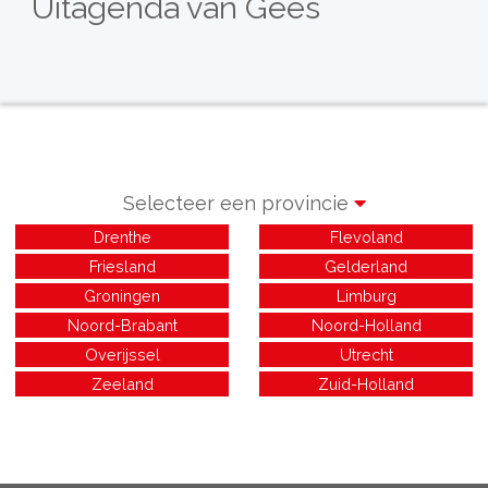
Uitagenda van Gees
Selecteer een provincie
Drenthe
Flevoland
Friesland
Gelderland
Groningen
Limburg
Noord-Brabant
Noord-Holland
Overijssel
Utrecht
Zeeland
Zuid-Holland