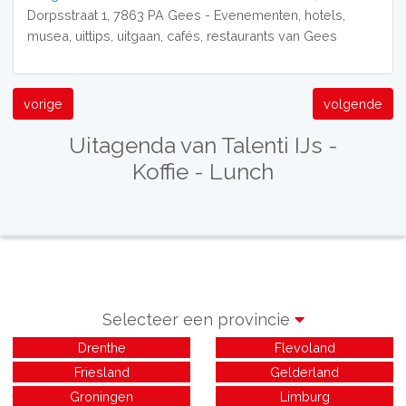
Dorpsstraat 1, 7863 PA Gees - Evenementen, hotels,
musea, uittips, uitgaan, cafés, restaurants van Gees
vorige
volgende
Uitagenda van Talenti IJs -
Koffie - Lunch
Selecteer een provincie
Drenthe
Flevoland
Friesland
Gelderland
Groningen
Limburg