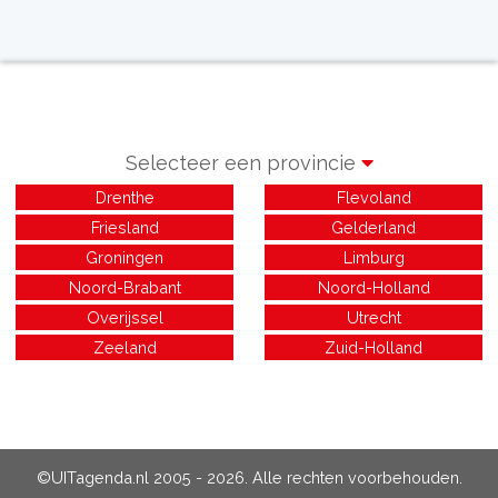
Selecteer een provincie
Drenthe
Flevoland
Friesland
Gelderland
Groningen
Limburg
Noord-Brabant
Noord-Holland
Overijssel
Utrecht
Zeeland
Zuid-Holland
©UITagenda.nl 2005 - 2026. Alle rechten voorbehouden.