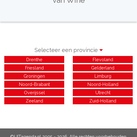
van Wine
Selecteer een provincie
Drenthe
Flevoland
Friesland
Gelderland
Groningen
Limburg
Noord-Brabant
Noord-Holland
Overijssel
Utrecht
Zeeland
Zuid-Holland
©UITagenda.nl 2005 - 2026. Alle rechten voorbehouden.