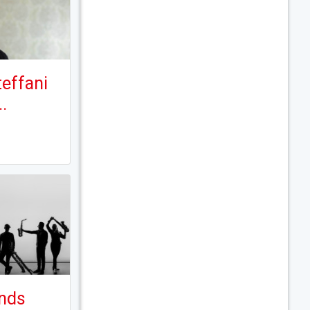
effani
..
ands