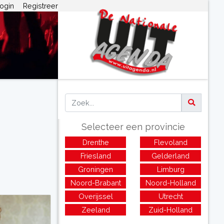
ogin
Registreer
Selecteer een provincie
Drenthe
Flevoland
Friesland
Gelderland
Groningen
Limburg
Noord-Brabant
Noord-Holland
Overijssel
Utrecht
Zeeland
Zuid-Holland