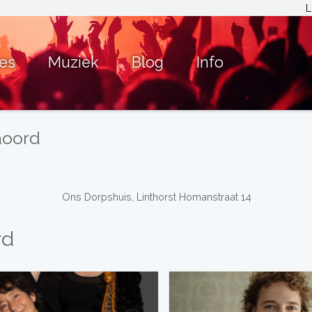
L
ies
Muziek
Blog
Info
aoord
Ons Dorpshuis, Linthorst Homanstraat 14
rd