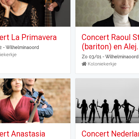
ert La Primavera
Concert Raoul St
(bariton) en Alej.
2 -
Wilhelminaoord
iekerkje
Zo 03/01 -
Wilhelminaoord
Koloniekerkje
ert Anastasia
Concert Nederl