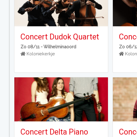
Concert Dudok Quartet
Conc
Zo 08/11 -
Wilhelminaoord
Zo 06/1
Koloniekerkje
Kolon
Concert Delta Piano
Conc