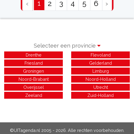
1
‹
2
3
4
5
6
›
Selecteer een provincie
Drenthe
Flevoland
Friesland
Gelderland
Groningen
Limburg
Noord-Brabant
Noord-Holland
Overijssel
Utrecht
Zeeland
Zuid-Holland
©UITagenda.nl 2005 - 2026. Alle rechten voorbehouden.