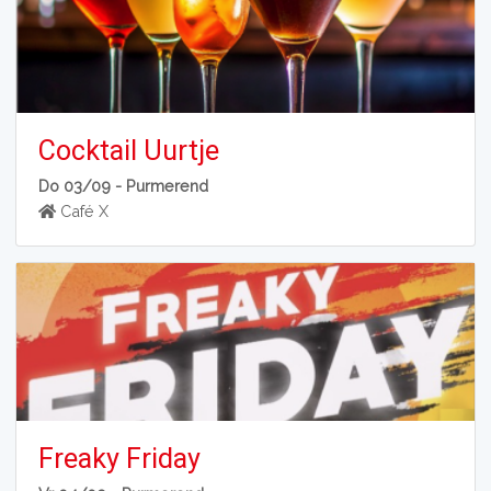
Cocktail Uurtje
Do 03/09 -
Purmerend
Café X
Freaky Friday